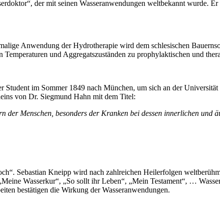
erdoktor“, der mit seinen Wasseranwendungen weltbekannt wurde. Er n
erstmalige Anwendung der Hydrotherapie wird dem schlesischen Bauerns
nen Temperaturen und Aggregatszuständen zu prophylaktischen und the
nker Student im Sommer 1849 nach München, um sich an der Universität
­leins von Dr. Siegmund Hahn mit dem Titel:
rn der Menschen, be­son­ders der Kranken bei dessen innerlichen und ä
noch“. Sebastian Kneipp wird nach zahlreichen Heilerfolgen weltberüh
u.a. „Meine Wasserkur“, „So sollt ihr Leben“, „Mein Testament“, … Wa
beiten bestätigen die Wirkung der Wasseranwendungen.