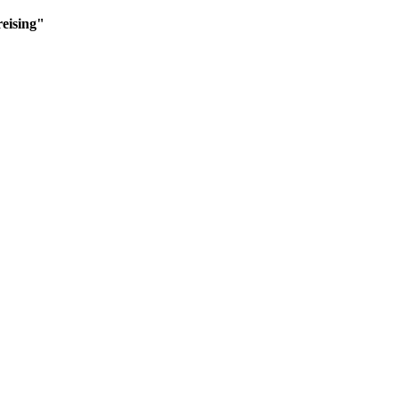
eising
"