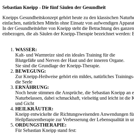
Sebastian Kneipp - Die fünf Säulen der Gesundheit
Kneipps Gesundheitskonzept gehört heute zu den klassischen Naturheil
einfachen, natürlichen Mitteln ohne Einsatz von aufwendigen Appara
In der Gesundheitslehre von Kneipp steht die Betrachtung des ganze
einbezogen, die als Säulen der Kneipp-Therapie bezeichnet werden:
WASSER:
Kalt- und Warmreize sind ein ideales Training für die
Blutgefäße und Nerven der Haut und der inneren Organe.
Sie sind die Grundlage der Kneipp-Therapie.
BEWEGUNG:
Zur Kneipp-Heilweise gehört ein mildes, natürliches Trainin
die Seele
ERNÄHRUNG:
Noch heute stimmen die Ansprüche, die Sebastian Kneipp an e
Naturbelassen, dabei schmackhaft, vielseitig und leicht ist d
und Gicht
HEILKRÄUTER:
Kneipp entwickelte die Richtungsweisenden Anwendungen für di
Heilpflanzentherapie zur Verbesserung der Lebensqualität in u
ORDUNGSTHERAPIE:
Für Sebastian Kneipp stand fest: