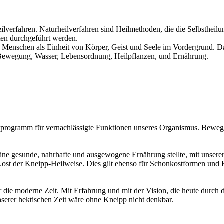
verfahren. Naturheilverfahren sind Heilmethoden, die die Selbstheilun
ten durchgeführt werden.
n Menschen als Einheit von Körper, Geist und Seele im Vordergrund. D
 Bewegung, Wasser, Lebensordnung, Heilpflanzen, und Ernährung.
gs-programm für vernachlässigte Funktionen unseres Organismus. Beweg
ine gesunde, nahrhafte und ausgewogene Ernährung stellte, mit unsere
ie Kost der Kneipp-Heilweise. Dies gilt ebenso für Schonkostformen und
e moderne Zeit. Mit Erfahrung und mit der Vision, die heute durch die
nserer hektischen Zeit wäre ohne Kneipp nicht denkbar.